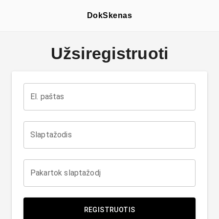
DokSkenas
Užsiregistruoti
El. paštas
Slaptažodis
Pakartok slaptažodį
REGISTRUOTIS