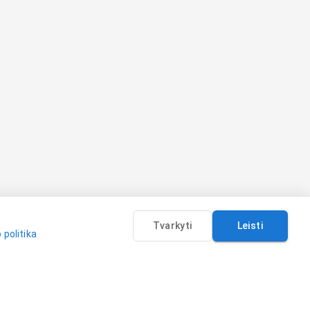
Tvarkyti
Leisti
 politika