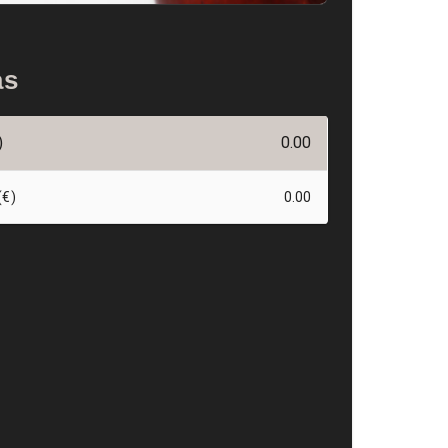
as
)
0.00
(€)
0.00