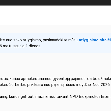
ite nuo savo atlyginimo, pasinaudokite mūsų
atlyginimo skaič
6 metų sausio 1 dienos.
tis, kuriuo apmokestinamos gyventojų pajamos: darbo užmokest
Mokesčio tarifas priklauso nuo pajamų rūšies ir dydžio. Nuo 202
ų, kurios gali būti mažinamos taikant NPD (neapmokestinamąjį p