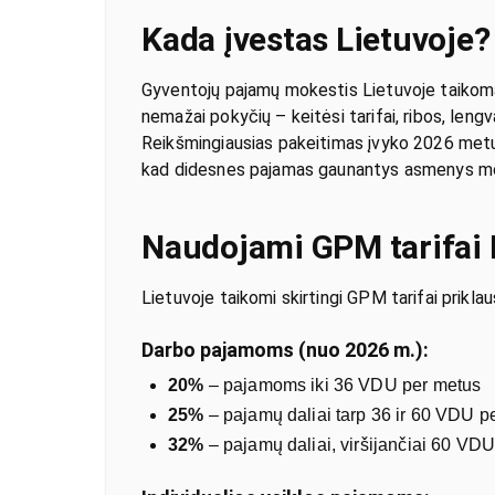
Kada įvestas Lietuvoje?
Gyventojų pajamų mokestis Lietuvoje taikom
nemažai pokyčių – keitėsi tarifai, ribos, leng
Reikšmingiausias pakeitimas įvyko 2026 metų s
kad didesnes pajamas gaunantys asmenys mo
Naudojami GPM tarifai 
Lietuvoje taikomi skirtingi GPM tarifai prikla
Darbo pajamoms (nuo 2026 m.):
20%
– pajamoms iki 36 VDU per metus
25%
– pajamų daliai tarp 36 ir 60 VDU p
32%
– pajamų daliai, viršijančiai 60 VD