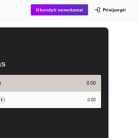
Išbandyti nemokamai
Prisijungti
as
)
0.00
(€)
0.00