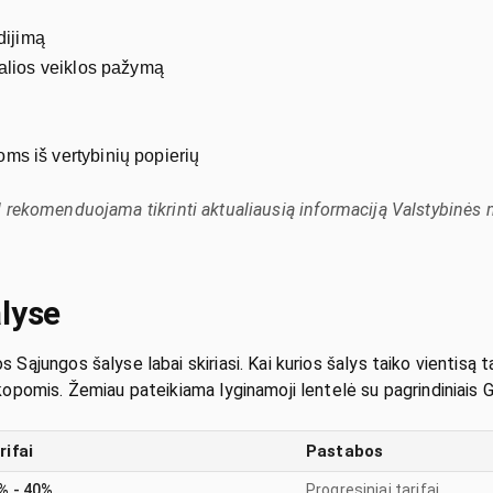
dijimą
alios veiklos pažymą
s iš vertybinių popierių
odėl rekomenduojama tikrinti aktualiausią informaciją Valstybinės
alyse
ungos šalyse labai skiriasi. Kai kurios šalys taiko vientisą tarif
pomis. Žemiau pateikiama lyginamoji lentelė su pagrindiniais G
rifai
Pastabos
% - 40%
Progresiniai tarifai