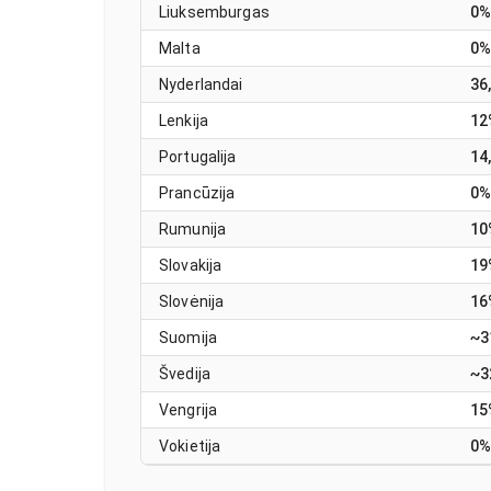
Liuksemburgas
0%
Malta
0%
Nyderlandai
36
Lenkija
12
Portugalija
14
Prancūzija
0%
Rumunija
10
Slovakija
19
Slovėnija
16
Suomija
~3
Švedija
~3
Vengrija
15
Vokietija
0%