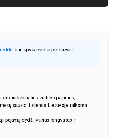
iuokle
, kuri apskaičiuoja progresinį
is, individualios veiklos pajamos,
6 metų sausio 1 dienos Lietuvoje taikoma
ajamų dydį), įvairias lengvatas ir