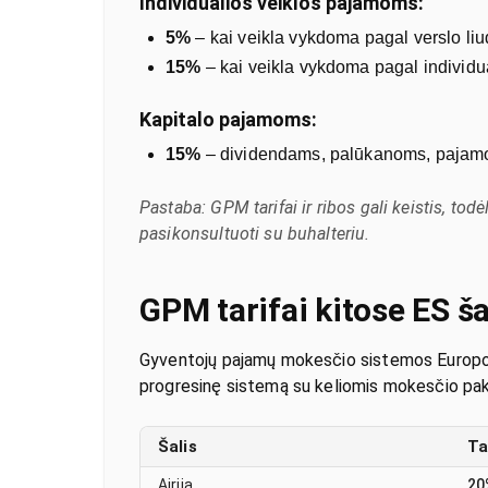
Individualios veiklos pajamoms:
5%
– kai veikla vykdoma pagal verslo liu
15%
– kai veikla vykdoma pagal individu
Kapitalo pajamoms:
15%
– dividendams, palūkanoms, pajamom
Pastaba: GPM tarifai ir ribos gali keistis, t
pasikonsultuoti su buhalteriu.
GPM tarifai kitose ES š
Gyventojų pajamų mokesčio sistemos Europos Sąj
progresinę sistemą su keliomis mokesčio pako
Šalis
Ta
Airija
20