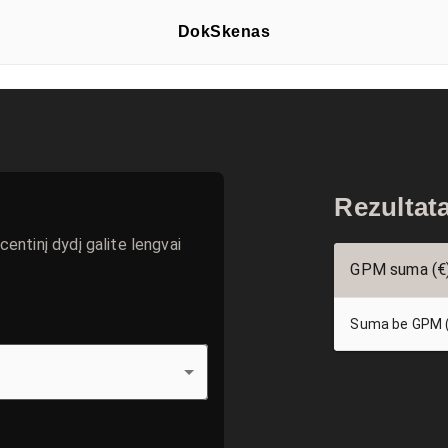
DokSkenas
Rezultat
ntinį dydį galite lengvai
GPM suma (€
Suma be GPM 