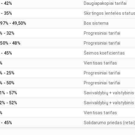
 - 42%
Daugiapakopiai tarifai
 - 35%
Skirtingos lentelės stat
,97% - 49,50%
Box sistema
% - 32%
Progresiniai tarifai
,50% - 48%
Progresiniai tarifai
 - 45%
Šeimos koeficientas
%
Vientisas tarifas
% - 25%
Progresiniai tarifai
% - 50%
Progresiniai tarifai
1% - 57%
Savivaldybių + valstybinis
2% - 52%
Savivaldybių + valstybinis
%
Vientisas tarifas
 - 45%
Solidarumo priedas (retai