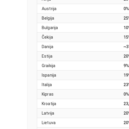
Austrija
0%
Belgija
25
Bulgarija
10
Čekija
15
Danija
~3
Estija
20
Graikija
9%
Ispanija
19
Italija
23
Kipras
0%
Kroatija
23
Latvija
20
Lietuva
20