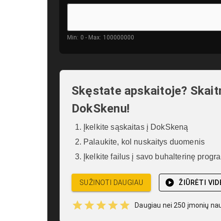
Min: 0 - Max: 100000000
Skęstate apskaitoje? Skait
DokSkenu!
Įkelkite sąskaitas į DokSkeną
Palaukite, kol nuskaitys duomenis
Įkelkite failus į savo buhalterinę progr
SUŽINOTI DAUGIAU
ŽIŪRĖTI VI
Daugiau nei 250 įmonių na