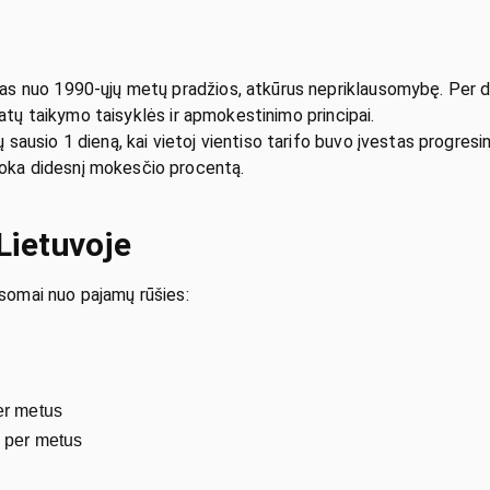
as nuo 1990-ųjų metų pradžios, atkūrus nepriklausomybę. Per 
vatų taikymo taisyklės ir apmokestinimo principai.
ausio 1 dieną, kai vietoj vientiso tarifo buvo įvestas progresi
ka didesnį mokesčio procentą.
Lietuvoje
usomai nuo pajamų rūšies:
er metus
U per metus