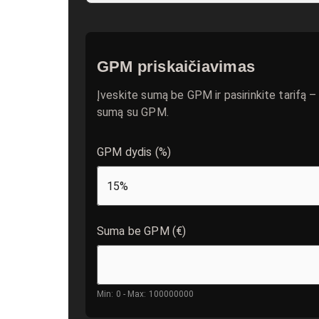
GPM priskaičiavimas
Įveskite sumą be GPM ir pasirinkite tarifą 
sumą su GPM.
GPM dydis (%)
15
%
Suma be GPM (€)
Min: 0 - Max: 100000000