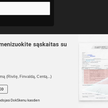
menizuokite sąskaitas su
amą (Rivilę, Finvaldą, Centą...)
DEO
udojasi DokSkenu kasdien