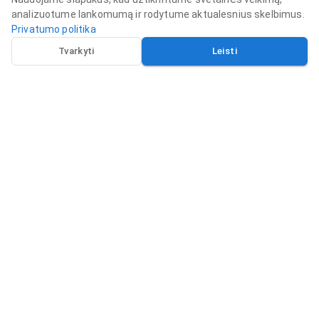
analizuotume lankomumą ir rodytume aktualesnius skelbimus.
Privatumo politika
Tvarkyti
Leisti
DokSkenas
Sąskaitų skaitmenizavimas
Sąskaitų išrašymas
Apie mus