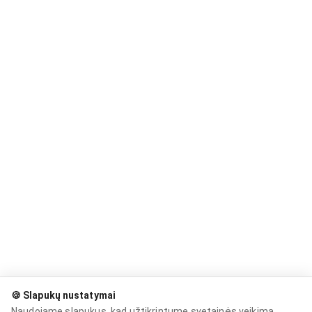
🍪 Slapukų nustatymai
Naudojame slapukus, kad užtikrintume svetainės veikimą,