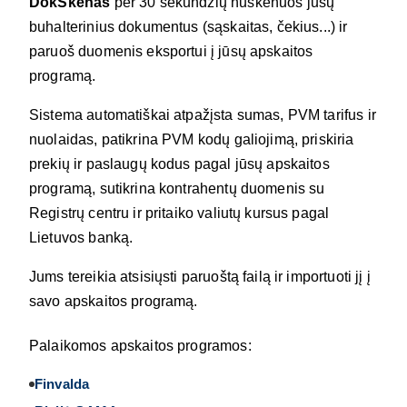
DokSkenas
per 30 sekundžių nuskenuos jūsų
buhalterinius dokumentus (sąskaitas, čekius...) ir
paruoš duomenis eksportui į jūsų apskaitos
programą.
Sistema automatiškai atpažįsta sumas, PVM tarifus ir
nuolaidas, patikrina PVM kodų galiojimą, priskiria
prekių ir paslaugų kodus pagal jūsų apskaitos
programą, sutikrina kontrahentų duomenis su
Registrų centru ir pritaiko valiutų kursus pagal
Lietuvos banką.
Jums tereikia atsisiųsti paruoštą failą ir importuoti jį į
savo apskaitos programą.
Palaikomos apskaitos programos:
Finvalda