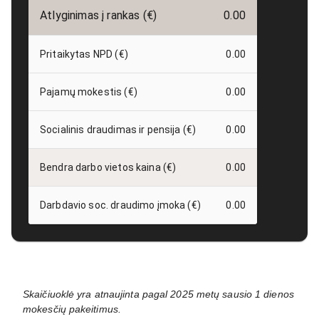
Atlyginimas į rankas (€)
0.00
Pritaikytas NPD (€)
0.00
Pajamų mokestis (€)
0.00
Socialinis draudimas ir pensija (€)
0.00
Bendra darbo vietos kaina (€)
0.00
Darbdavio soc. draudimo įmoka (€)
0.00
Skaičiuoklė yra atnaujinta pagal 2025 metų sausio 1 dienos
mokesčių pakeitimus.