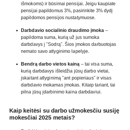
išmokoms) ir būsimai pensijai. Jeigu kaupiate
pensijai papildomus 3%, pasirinkite 3% dydį
papildomos pensijos nustatymuose.
Darbdavio socialinio draudimo įmoka
–
papildoma suma, kurią už jus sumoka
darbdavys į "Sodrą". Šios įmokos darbuotojas
nemato savo atlyginimo lapelyje.
Bendrą darbo vietos kainą
– tai visa suma,
kurią darbdavys išleidžia jūsų darbo vietai,
įskaitant atlyginimą "ant popieriaus" ir visas
darbdavio mokamas įmokas. Kitaip tariant, tai
pilna jūsų įdarbinimo kaina darbdaviui.
Kaip keitėsi su darbo užmokesčiu susiję
mokesčiai 2025 metais?