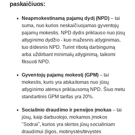
paskaičiuos:
Neapmokestinamą pajamų dydį (NPD)
– tai
suma, nuo kurios neskaičiuojamas gyventojų
pajamų mokestis. NPD dydis priklauso nuo jūsų
atlyginimo dydžio - kuo mažesnis atlyginimas,
tuo didesnis NPD. Turint ribotą darbingumą
arba uždirbant minimalų atlyginimą, taikomi
fiksuoti NPD.
Gyventojų pajamų mokestį (GPM)
– tai
mokestis, kuris yra atskaitomas nuo jūsų
atlyginimo atėmus priklausomą NPD. Šiuo metu
standartinis GPM tarifas yra 20%.
Socialinio draudimo ir pensijos įmokas
– tai
jūsų, kaip darbuotojo, mokamos įmokos
"Sodrai", kurios yra skirtos jūsų socialiniam
draudimui (ligos, motinystės/tėvystės