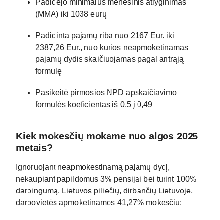
Padidėjo minimalus mėnesinis atlyginimas
(MMA) iki 1038 eurų
Padidinta pajamų riba nuo 2167 Eur. iki
2387,26 Eur., nuo kurios neapmoketinamas
pajamų dydis skaičiuojamas pagal antrąją
formulę
Pasikeitė pirmosios NPD apskaičiavimo
formulės koeficientas iš 0,5 į 0,49
Kiek mokesčių mokame nuo algos 2025
metais?
Ignoruojant neapmokestinamą pajamų dydį,
nekaupiant papildomus 3% pensijai bei turint 100%
darbingumą, Lietuvos piliečių, dirbančių Lietuvoje,
darbovietės apmoketinamos 41,27% mokesčiu: