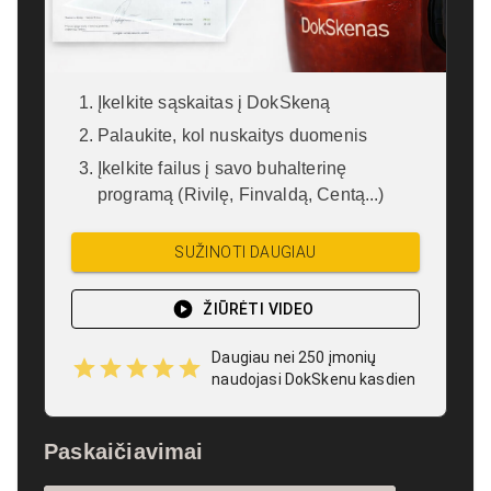
Įkelkite sąskaitas į DokSkeną
Palaukite, kol nuskaitys duomenis
Įkelkite failus į savo buhalterinę
programą (Rivilę, Finvaldą, Centą...)
SUŽINOTI DAUGIAU
ŽIŪRĖTI VIDEO
Daugiau nei 250 įmonių
naudojasi DokSkenu kasdien
Paskaičiavimai